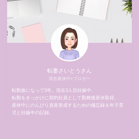
転妻さいとうさん
現在産休中×ブロガー
転勤族になって5年。現在3人目妊娠中。
転勤をきっかけに契約社員として勤務後産休取得。
産休中にのんびり資産形成するための備忘録＆年子育
児と妊娠中の記録。