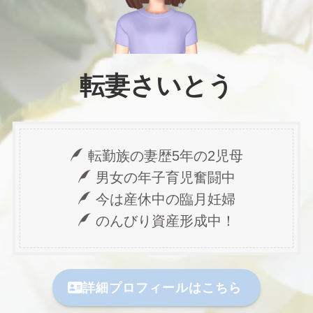
転妻さいとう
転勤族の妻歴5年の2児母
男女の年子育児奮闘中
今は産休中の臨月妊婦
のんびり資産形成中！
詳細プロフィールはこちら